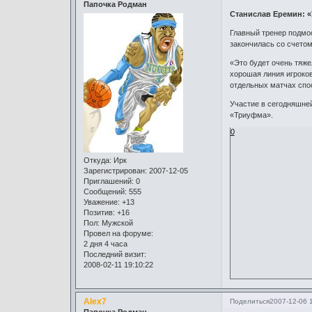
Папочка Родман
Станислав Еремин: 
Главный тренер подмо
закончилась со счетом
«Это будет очень тяже
хорошая линия игроков
отдельных матчах спо
Участие в сегодняшней
«Триуфма».
0
Откуда:
Ирк
Зарегистрирован
: 2007-12-05
Приглашений:
0
Сообщений:
555
Уважение:
+13
Позитив:
+16
Пол:
Мужской
Провел на форуме:
2 дня 4 часа
Последний визит:
2008-02-11 19:10:22
Alex7
Поделиться
2007-12-06 
Папочка Родман