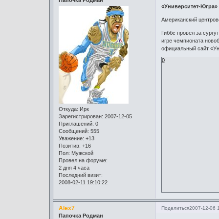
«Университет-Югра» 
Американский центров
Гиббс провел за сургу
игре чемпионата новоб
официальный сайт «Ун
0
Откуда:
Ирк
Зарегистрирован
: 2007-12-05
Приглашений:
0
Сообщений:
555
Уважение:
+13
Позитив:
+16
Пол:
Мужской
Провел на форуме:
2 дня 4 часа
Последний визит:
2008-02-11 19:10:22
Alex7
Поделиться
2007-12-06 
Папочка Родман