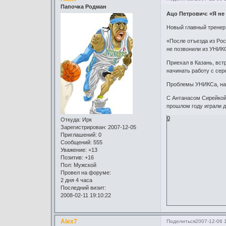
Папочка Родман
Ацо Петрович: «Я не
Новый главный тренер 
«После отъезда из Рос
не позвонили из УНИКС
Приехал в Казань, вст
начинать работу с сер
Проблемы УНИКСа, наве
С Антанасом Сирейкой 
прошлом году играли д
0
Откуда:
Ирк
Зарегистрирован
: 2007-12-05
Приглашений:
0
Сообщений:
555
Уважение:
+13
Позитив:
+16
Пол:
Мужской
Провел на форуме:
2 дня 4 часа
Последний визит:
2008-02-11 19:10:22
Alex7
Поделиться
2007-12-06 