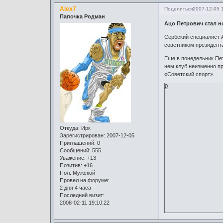
Alex7
Поделиться
2007-12-05 
Папочка Родман
Ацо Петрович стал 
Сербский специалист 
советником президента
Еще в понедельник Пет
нем клуб неизменно пр
«Советский спорт».
0
Откуда:
Ирк
Зарегистрирован
: 2007-12-05
Приглашений:
0
Сообщений:
555
Уважение:
+13
Позитив:
+16
Пол:
Мужской
Провел на форуме:
2 дня 4 часа
Последний визит:
2008-02-11 19:10:22