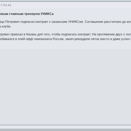
17:53:44
новым главным тренером УНИКСа
Ацо Петрович подписал контракт с казанским УНИКСом. Соглашение рассчитано до кон
 клуба.
рович приехал в Казань для того, чтобы подписать контракт. На протяжении двух с п
обивался в плей-офф чемпионата России, занял рекордное пятое место и даже успел